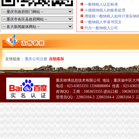
渝中区条__百度__经验
一般纳税人认定标准
核名
小规模纳税人的账务处理
上半年68家民营银行核名专家建议＂减门槛、增竞争＂_中国经济网—
增值税一般纳税人如何计算应纳
一般纳税人申请书范文
上海注册公司如何核名？注册公司核名流程？-新闻资讯-项目网
代办一般纳税人公司
【南宁公司核名需要准备什么】-青秀南湖易登网
工商核名规则-企业登记网—工商总局核名
【国家总局核名注册资金的要求】-营口站前易登网
友情链接：
重庆公司注册
自助添加
重庆帅博信息技术有限公司 地址：重庆渝中区大坪
电话：023-63653351 13368080804 传真：023-6365
咨询QQ：工商：1063653355 进出口权：1063653355
受理员QQ：22863164-3 22863164-4 22863164-5 228
51La