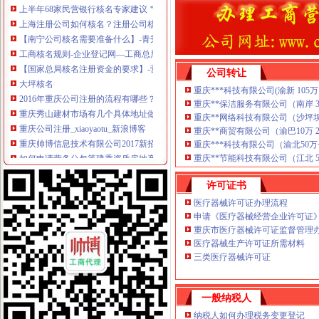
上海注册公司如何核名？注册公司核名流程？-新闻资讯-项目网
【南宁公司核名需要准备什么】-青秀南湖易登网
工商核名规则-企业登记网—工商总局核名
【国家总局核名注册资金的要求】-营口站前易登网
大坪核名
公司转让
2016年重庆公司注册的流程有哪些？-爱喇叭网
重庆***科技有限公司(渝新 105万 2
重庆秀山建材市场有几个具体地址做的好的市场是哪一个？_其它装修|
重庆**保洁服务有限公司（南岸 3万 
重庆公司注册_xiaoyaotu_新浪博客
重庆**网络科技有限公司（沙坪坝10万
重庆帅博信息技术有限公司2017新招聘信息_电话_地址-58企业名录
重庆**商贸有限公司（渝巴10万 201
重庆***科技有限公司（渝北50万一
如何申请劳务分包等建委资质房地产公司转让劳务派遣国家局核名-直
重庆**节能科技有限公司（江北 50万 
渝中区核名流程
重庆主城9区代办公司注册、代理记账（全城低价）【今日推荐网-重
许可证书
重庆市工商管理局公众信息网
医疗器械许可证办理流程
重庆渝北区工商注册代办公司代理记账【今日推荐网-重庆工商/税务/财
申请《医疗器械经营企业许可证
北京办理无地址注册流程简单-数字英才
重庆市医疗器械许可证监督管理办
全国商标注册全国今题网
医疗器械生产许可证所需材料
渝中区核名
三类医疗器械许可证
渝中区李子树芙蓉李子苗种植管理-公司动态-菏泽生意经
开个小吃店怎么办手续_第1页_小吃培训无锡南通泰州常州盐城宿迁_
上海羊毛衫29元店怎么加盟的-阿里巴巴行业问答
一般纳税人
中核天玺一品定义合川品质人居稀量房源登峰献世——凤凰房产重庆
纳税人如何办理税务变更登记