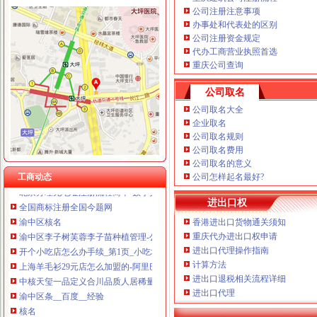
重庆国洪体育设施有限公司
公司注册注意事项
重庆奕欣锦诚商贸有限公司 渝九50万 （工商注册）
办事处和代表处的区别
大坪核名
重庆饰知广告传媒有限公司 渝中50万 （工商注册）
公司注册资金规定
2016年重庆公司注册的流程有哪些？-爱喇叭网
代办工商营业执照首选
重庆全景信息技术有限公司 渝江 （工商注册）
重庆秀山建材市场有几个具体地址做的好的市场是哪一个？_其它装修|
重庆公司查询
重庆集氏科技有限公司 渝沙50万 （进出口权）
重庆公司注册_xiaoyaotu_新浪博客
重庆盛旗投资咨询有限公司 渝中10万 （工商注册）
重庆帅博信息技术有限公司2017新招聘信息_电话_地址-58企业名录
公司取名
重庆安赐商贸有限公司 渝江10万 （工商注册）
如何申请劳务分包等建委资质房地产公司转让劳务派遣国家局核名-直
公司取名大全
成都国科海博信息技术股份有限公司重庆分公司 渝江 （工商注册）
渝中区核名流程
企业取名
重庆主城9区代办公司注册、代理记账（全城低价）【今日推荐网-重
公司取名规则
重庆市工商管理局公众信息网
公司取名费用
公司取名的意义
重庆渝北区工商注册代办公司代理记账【今日推荐网-重庆工商/税务/财
工商动态
公司怎样起名最好?
北京办理无地址注册流程简单-数字英才
全国商标注册全国今题网
进出口权
渝中区核名
香港进出口货物通关须知
渝中区李子树芙蓉李子苗种植管理-公司动态-菏泽生意经
重庆代办进出口权申请
开个小吃店怎么办手续_第1页_小吃培训无锡南通泰州常州盐城宿迁_
进出口代理操作指南
上海羊毛衫29元店怎么加盟的-阿里巴巴行业问答
计算方法
中核天玺一品定义合川品质人居稀量房源登峰献世——凤凰房产重庆
进出口退税相关流程详细
渝中区条__百度__经验
进出口代理
核名
上半年68家民营银行核名专家建议＂减门槛、增竞争＂_中国经济网—